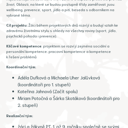
život. Oblasti, na které se budou postupně třídy zaměřovat jsou:
wellbeing, prevence, sport, jídlo a pití, beseda s odborníkem na
vybrané téma.
Cíl projektu:
Žáci během projektových dnů rozvíjí a budují vztah ke
zdravému životnímu stylu s ohledy na všechny roviny (sport, jídlo,
psychická pohoda i prevence).
Klíčové kompetence
: projektem se rozvíjí zejména sociální a
personální kompetence; pracovní kompetence a kompetence
k řešení problémů
Koordinační tým:
Adéla Dufková a Michaela Uher Jalůvková
(koordinátoři pro 1. stupeň)
Kateřina Jahnová (Začít spolu)
Miriam Potočná a Šárka Skotáková (koordinátoři pro
2. stupeň)
Realizační tým:
žáci a žákyně PT, 1. až 9. ročníku společně se svými