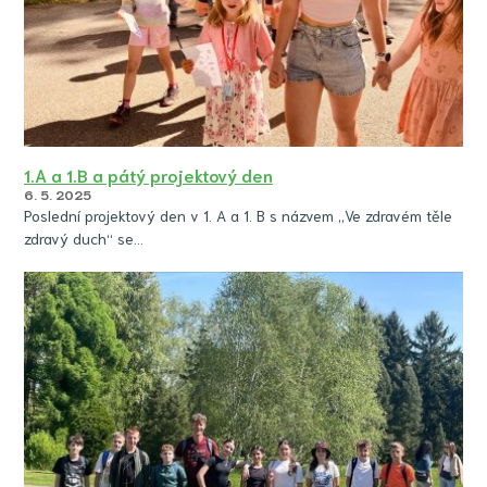
1.A a 1.B a pátý projektový den
6. 5. 2025
Poslední projektový den v 1. A a 1. B s názvem „Ve zdravém těle
zdravý duch“ se…