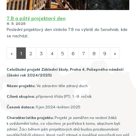
7.B a pátý projektový den
6. 5. 2025
Poslední projektový den strávila 7.B na výletě do Senohrab, kde
se nachází…
«
1
2
3
4
5
6
7
8
9
»
Celoškolní projekt Základní školy, Praha 4, Pošepného náměstí
(školní rok 2024/2025)
Název projektu:
Ve zdravém těle zdravý duch
Cílová skupina:
přípravná třída (PT), 1.-9. ročník
Časová dotace:
říjen 2024–květen 2025
Charakteristika projektu:
Projekt je zaměřen na vedení žáků
k uvědomění toho, co všechno je potřeba k tomu, abychom byli
zdraví. Žáci během pěti projektových dnů budou prozkoumávat
nejdůležitější oblasti, které tvoří zdravé a úspěšné prostředí pro náš