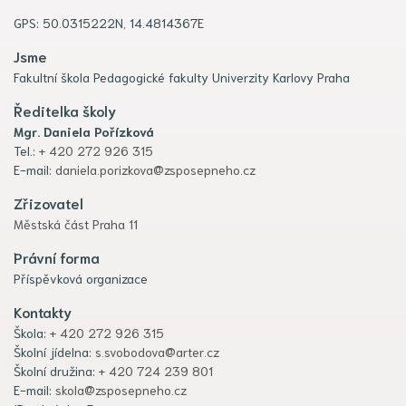
GPS: 50.0315222N, 14.4814367E
Jsme
Fakultní škola Pedagogické fakulty Univerzity Karlovy Praha
Ředitelka školy
Mgr. Daniela Pořízková
Tel.:
+ 420 272 926 315
E-mail:
daniela.porizkova@zsposepneho.cz
Zřizovatel
Městská část Praha 11
Právní forma
Příspěvková organizace
Kontakty
Škola:
+ 420 272 926 315
Školní jídelna:
s.svobodova@arter.cz
Školní družina:
+ 420 724 239 801
E-mail:
skola@zsposepneho.cz