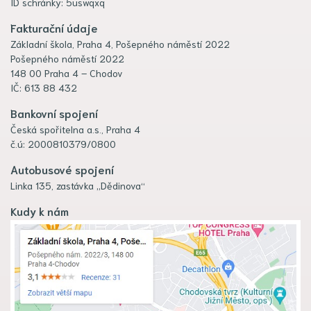
ID schránky: 5uswqxq
Fakturační údaje
Základní škola, Praha 4, Pošepného náměstí 2022
Pošepného náměstí 2022
148 00 Praha 4 – Chodov
IČ: 613 88 432
Bankovní spojení
Česká spořitelna a.s., Praha 4
č.ú: 2000810379/0800
Autobusové spojení
Linka 135, zastávka „Dědinova“
Kudy k nám