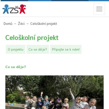
(aktuální)
Domů
Žáci
Celoškolní projekt
Celoškolní projekt
O projektu
Co se děje?
Připojte se k nám!
Co se děje?