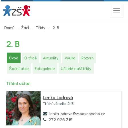
(aktuální)
Domů
Žáci
Třídy
2. B
2. B
(aktuální)
Úvod
O třídě
Aktuality
Výuka
Rozvrh
Školní akce
Fotogalerie
Učitelé naší třídy
Třídní učitel
Lenka Lodrová
Třídní učitelka 2. B
lenka.lodrova@zsposepneho.cz
272 926 315