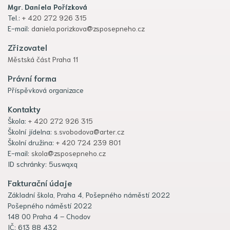
Mgr. Daniela Pořízková
Tel.:
+ 420 272 926 315
E-mail:
daniela.porizkova@zsposepneho.cz
Zřizovatel
Městská část Praha 11
Právní forma
Příspěvková organizace
Kontakty
Škola:
+ 420 272 926 315
Školní jídelna:
s.svobodova@arter.cz
Školní družina:
+ 420 724 239 801
E-mail:
skola@zsposepneho.cz
ID schránky: 5uswqxq
Fakturační údaje
Základní škola, Praha 4, Pošepného náměstí 2022
Pošepného náměstí 2022
148 00 Praha 4 – Chodov
IČ: 613 88 432