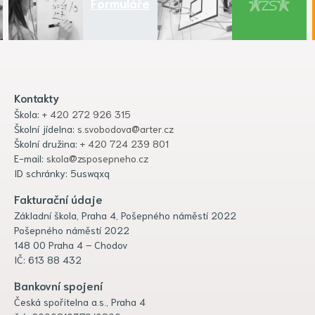
Formuláře
Kontakty
Škola:
+ 420 272 926 315
Školní jídelna:
s.svobodova@arter.cz
Školní družina:
+ 420 724 239 801
E-mail:
skola@zsposepneho.cz
ID schránky: 5uswqxq
Fakturační údaje
Základní škola, Praha 4, Pošepného náměstí 2022
Pošepného náměstí 2022
148 00 Praha 4 – Chodov
IČ: 613 88 432
Bankovní spojení
Česká spořitelna a.s., Praha 4