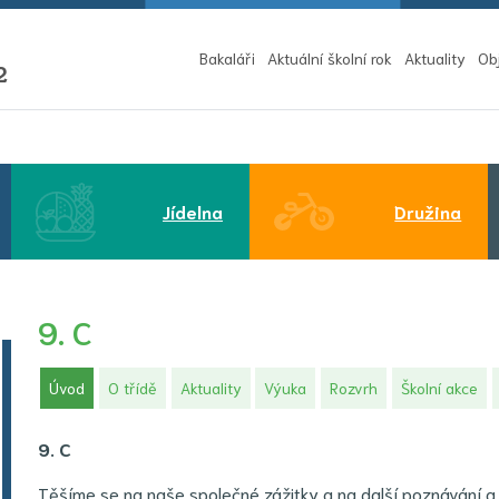
Bakaláři
Aktuální školní rok
Aktuality
Ob
2
Jídelna
Družina
9. C
(aktuální)
Úvod
O třídě
Aktuality
Výuka
Rozvrh
Školní akce
9. C
Těšíme se na naše společné zážitky a na další poznávání a 