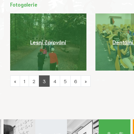
Fotogalerie
Lesní čarování
Dentální
«
1
2
3
4
5
6
»