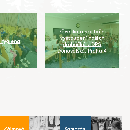
Pěvecká a recitační
vystoupení našich
 hygiena
druháčků v DPS
Donovalská, Praha 4
Zájmová
Komerční