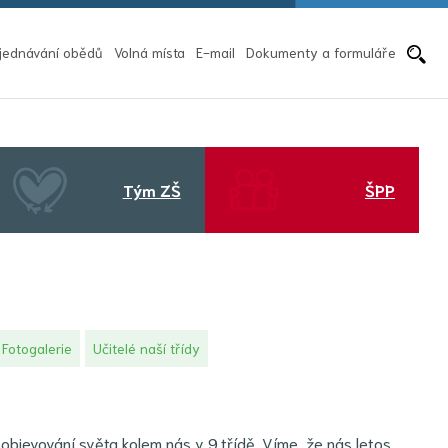
Pře
jednávání obědů
Volná místa
E-mail
Dokumenty a formuláře
Tým ZŠ
ŠPP
Fotogalerie
Učitelé naší třídy
objevování světa kolem nás v 9.třídě. Víme, že nás letos