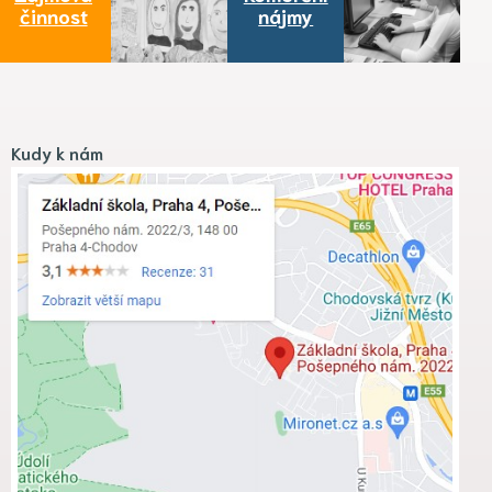
činnost
nájmy
Kudy k nám