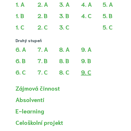
1. A
2. A
3. A
4. A
5. A
1. B
2. B
3. B
4. C
5. B
1. C
2. C
3. C
5. C
Druhý stupeň
6. A
7. A
8. A
9. A
6. B
7. B
8. B
9. B
(aktuální)
6. C
7. C
8. C
9. C
Zájmová činnost
Absolventi
E-learning
Celoškolní projekt