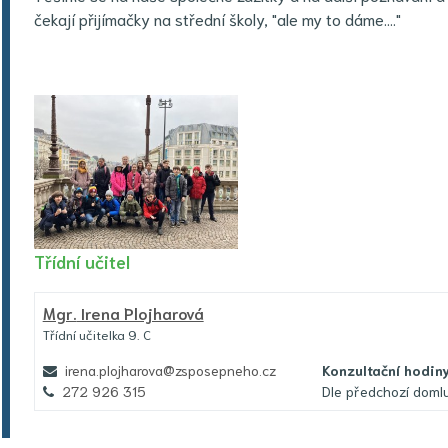
čekají přijímačky na střední školy, "ale my to dáme...."
Třídní učitel
Mgr.
Irena Plojharová
Třídní učitelka 9. C
irena.plojharova@zsposepneho.cz
Konzultační hodin
272 926 315
Dle předchozí doml