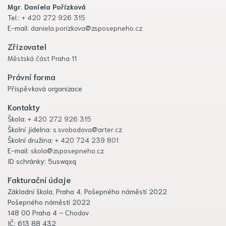
Mgr. Daniela Pořízková
Tel.:
+ 420 272 926 315
E-mail:
daniela.porizkova@zsposepneho.cz
Zřizovatel
Městská část Praha 11
Právní forma
Příspěvková organizace
Kontakty
Škola:
+ 420 272 926 315
Školní jídelna:
s.svobodova@arter.cz
Školní družina:
+ 420 724 239 801
E-mail:
skola@zsposepneho.cz
ID schránky: 5uswqxq
Fakturační údaje
Základní škola, Praha 4, Pošepného náměstí 2022
Pošepného náměstí 2022
148 00 Praha 4 – Chodov
IČ: 613 88 432