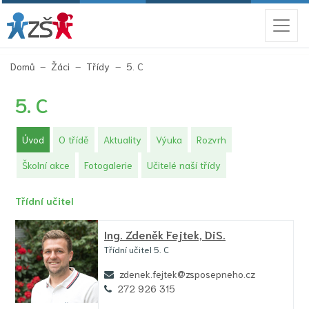
(aktuální)
Domů
Žáci
Třídy
5. C
5. C
(aktuální)
Úvod
O třídě
Aktuality
Výuka
Rozvrh
Školní akce
Fotogalerie
Učitelé naší třídy
Třídní učitel
Ing.
Zdeněk Fejtek,
DiS.
Třídní učitel 5. C
zdenek.fejtek@zsposepneho.cz
272 926 315