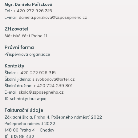
Mgr. Daniela Pořízková
Tel.:
+ 420 272 926 315
E-mail:
daniela.porizkova@zsposepneho.cz
Zřizovatel
Městská část Praha 11
Právní forma
Příspěvková organizace
Kontakty
Škola:
+ 420 272 926 315
Školní jídelna:
s.svobodova@arter.cz
Školní družina:
+ 420 724 239 801
E-mail:
skola@zsposepneho.cz
ID schránky: 5uswqxq
Fakturační údaje
Základní škola, Praha 4, Pošepného náměstí 2022
Pošepného náměstí 2022
148 00 Praha 4 – Chodov
IČ: 613 88 432