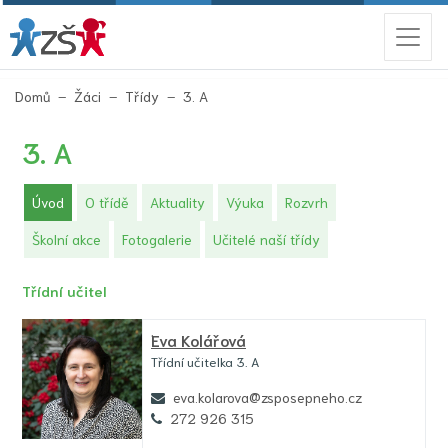
(aktuální)
Domů
Žáci
Třídy
3. A
3. A
(aktuální)
Úvod
O třídě
Aktuality
Výuka
Rozvrh
Školní akce
Fotogalerie
Učitelé naší třídy
Třídní učitel
Eva Kolářová
Třídní učitelka 3. A
eva.kolarova@zsposepneho.cz
272 926 315