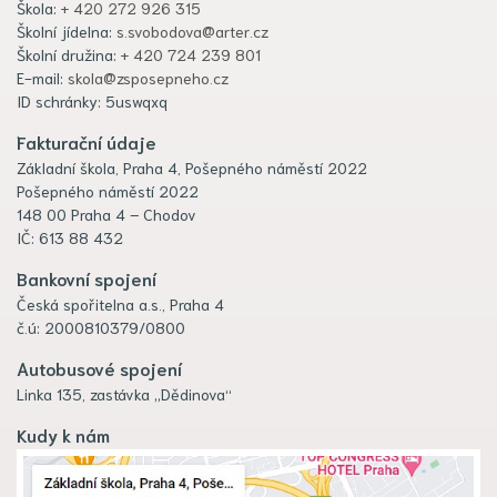
Škola:
+ 420 272 926 315
Školní jídelna:
s.svobodova@arter.cz
Školní družina:
+ 420 724 239 801
E-mail:
skola@zsposepneho.cz
ID schránky: 5uswqxq
Fakturační údaje
Základní škola, Praha 4, Pošepného náměstí 2022
Pošepného náměstí 2022
148 00 Praha 4 – Chodov
IČ: 613 88 432
Bankovní spojení
Česká spořitelna a.s., Praha 4
č.ú: 2000810379/0800
Autobusové spojení
Linka 135, zastávka „Dědinova“
Kudy k nám