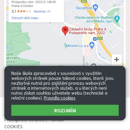
Naše škola zpracovává v souvislosti s využitím
webových stránek pouze taková cookies, která jsou
nezbytně nutná pro zajištění provozu webových
stránek a internetových služeb, a u kterých není
nutno získat souhlas uživatele webu (technické a
relační cookies).
Pravidla cookies
Všechna práva vyhrazena. Copyright
Web školy
ROZUMÍM
© 2026 |
Mapa stránek
|
Přihlásit
|
Přístupnost stránek
|
Pravidla
COOKIES