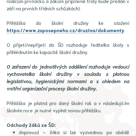
rodičům prvňáčků a žákům přípravné třídy bude předán v
září na prvních třídních schůzkách).
Přihláška do školní družiny ke stažení
https://www.zsposepneho.cz/druzina/dokumenty
.
O přijetí/nepřijetí do ŠD rozhoduje ředitelka školy s
přihlédnutím ke kapacitě školní družiny.
O zařazení do jednotlivých oddělení rozhoduje vedoucí
vychovatelka školní družiny v souladu s platnou
legislativou, hygienickými normami a s ohledem na
vnitřní organizační procesy školní družiny.
Přihláška je platná pro daný školní rok a v následujícím
školním roce je nutné vyplnit novou přihlášku.
Odchody žáků ze ŠD:
doprovod – žáka si lze vyzvednou po obědě