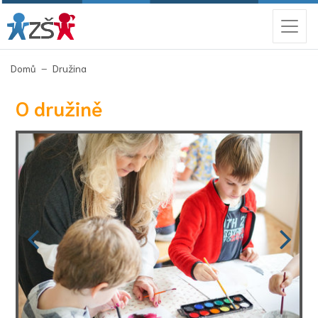
(aktuální)
Domů
Družina
O družině