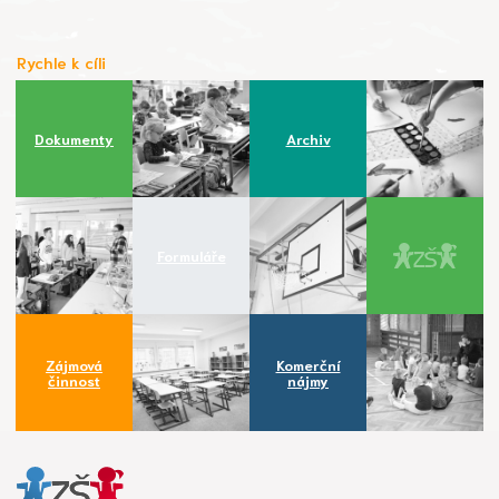
Rychle k cíli
Dokumenty
Archiv
Formuláře
Zájmová
Komerční
činnost
nájmy