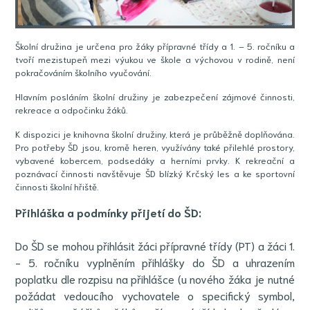
Školní družina je určena pro žáky přípravné třídy a 1. – 5. ročníku a
tvoří mezistupeň mezi výukou ve škole a výchovou v rodině, není
pokračováním školního vyučování.
Hlavním posláním školní družiny je zabezpečení zájmové činnosti,
rekreace a odpočinku žáků.
K dispozici je knihovna školní družiny, která je průběžně doplňována.
Pro potřeby ŠD jsou, kromě heren, využívány také přilehlé prostory,
vybavené kobercem, podsedáky a herními prvky. K rekreační a
poznávací činnosti navštěvuje ŠD blízký Krčský les a ke sportovní
činnosti školní hřiště.
Přihláška a podmínky přijetí do ŠD:
Do ŠD se mohou přihlásit žáci přípravné třídy (PT) a žáci 1.
- 5. ročníku vyplněním přihlášky do ŠD a uhrazením
poplatku dle rozpisu na přihlášce (u nového žáka je nutné
požádat vedoucího vychovatele o specifický symbol,