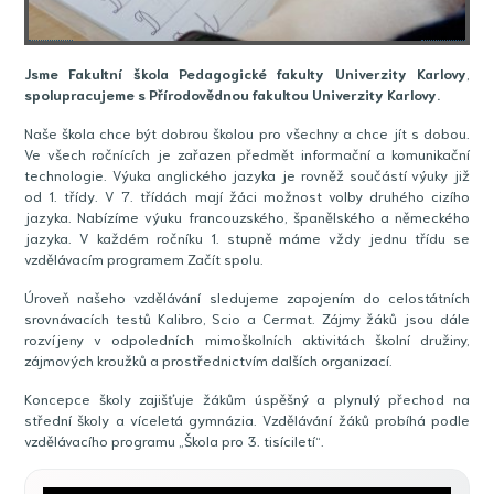
Jsme Fakultní škola Pedagogické fakulty Univerzity Karlovy
,
spolupracujeme s Přírodovědnou fakultou Univerzity Karlovy.
Naše škola chce být dobrou školou pro všechny a chce jít s dobou.
Ve všech ročnících je zařazen předmět informační a komunikační
technologie. Výuka anglického jazyka je rovněž součástí výuky již
od 1. třídy. V 7. třídách mají žáci možnost volby druhého cizího
jazyka. Nabízíme výuku francouzského, španělského a německého
jazyka. V každém ročníku 1. stupně máme vždy jednu třídu se
vzdělávacím programem Začít spolu.
Úroveň našeho vzdělávání sledujeme zapojením do celostátních
srovnávacích testů Kalibro, Scio a Cermat. Zájmy žáků jsou dále
rozvíjeny v odpoledních mimoškolních aktivitách školní družiny,
zájmových kroužků a prostřednictvím dalších organizací.
Koncepce školy zajišťuje žákům úspěšný a plynulý přechod na
střední školy a víceletá gymnázia. Vzdělávání žáků probíhá podle
vzdělávacího programu „Škola pro 3. tisíciletí“.