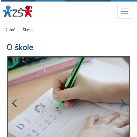
(aktuální)
Domů
Škola
O škole