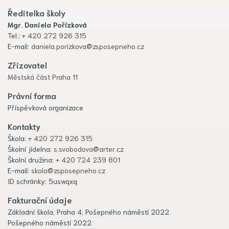
Ředitelka školy
Mgr. Daniela Pořízková
Tel.:
+ 420 272 926 315
E-mail:
daniela.porizkova@zsposepneho.cz
Zřizovatel
Městská část Praha 11
Právní forma
Příspěvková organizace
Kontakty
Škola:
+ 420 272 926 315
Školní jídelna:
s.svobodova@arter.cz
Školní družina:
+ 420 724 239 801
E-mail:
skola@zsposepneho.cz
ID schránky: 5uswqxq
Fakturační údaje
Základní škola, Praha 4, Pošepného náměstí 2022
Pošepného náměstí 2022