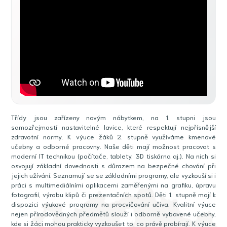
Třídy jsou zařízeny novým nábytkem, na 1. stupni jsou
samozřejmostí nastavitelné lavice, které respektují nejpřísnější
zdravotní normy. K výuce žáků 2. stupně využíváme kmenové
učebny a odborné pracovny. Naše děti mají možnost pracovat s
moderní IT technikou (počítače, tablety, 3D tiskárna aj.). Na nich si
osvojují základní dovednosti s důrazem na bezpečné chování při
jejich užívání. Seznamují se se základními programy, ale vyzkouší si i
práci s multimediálními aplikacemi zaměřenými na grafiku, úpravu
fotografií, výrobu klipů či prezentačních spotů. Děti 1. stupně mají k
dispozici výukové programy na procvičování učiva. Kvalitní výuce
nejen přírodovědných předmětů slouží i odborně vybavené učebny,
kde si žáci mohou prakticky vyzkoušet to, co právě probírají. K výuce