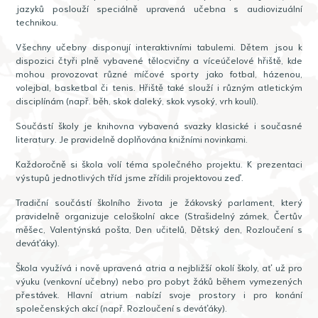
jazyků poslouží speciálně upravená učebna s audiovizuální
technikou.
Všechny učebny disponují interaktivními tabulemi. Dětem jsou k
dispozici čtyři plně vybavené tělocvičny a víceúčelové hřiště, kde
mohou provozovat různé míčové sporty jako fotbal, házenou,
volejbal, basketbal či tenis. Hřiště také slouží i různým atletickým
disciplínám (např. běh, skok daleký, skok vysoký, vrh koulí).
Součástí školy je knihovna vybavená svazky klasické i současné
literatury. Je pravidelně doplňována knižními novinkami.
Každoročně si škola volí téma společného projektu. K prezentaci
výstupů jednotlivých tříd jsme zřídili projektovou zeď.
Tradiční součástí školního života je žákovský parlament, který
pravidelně organizuje celoškolní akce (Strašidelný zámek, Čertův
měšec, Valentýnská pošta, Den učitelů, Dětský den, Rozloučení s
deváťáky).
Škola využívá i nově upravená atria a nejbližší okolí školy, ať už pro
výuku (venkovní učebny) nebo pro pobyt žáků během vymezených
přestávek. Hlavní atrium nabízí svoje prostory i pro konání
společenských akcí (např. Rozloučení s deváťáky).