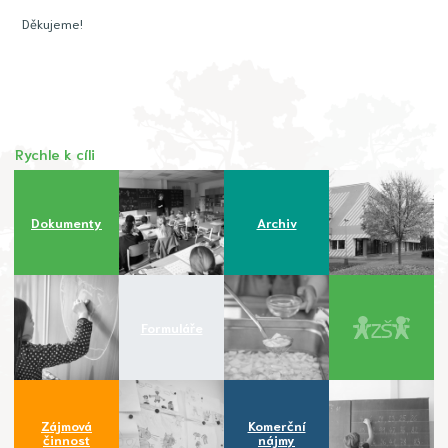
Děkujeme!
Rychle k cíli
Dokumenty
Archiv
Formuláře
Zájmová
Komerční
činnost
nájmy