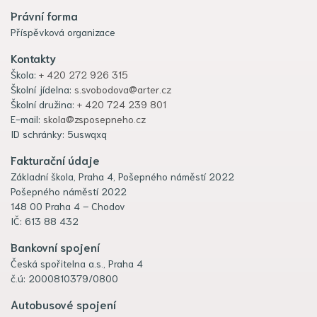
Právní forma
Příspěvková organizace
Kontakty
Škola:
+ 420 272 926 315
Školní jídelna:
s.svobodova@arter.cz
Školní družina:
+ 420 724 239 801
E-mail:
skola@zsposepneho.cz
ID schránky: 5uswqxq
Fakturační údaje
Základní škola, Praha 4, Pošepného náměstí 2022
Pošepného náměstí 2022
148 00 Praha 4 – Chodov
IČ: 613 88 432
Bankovní spojení
Česká spořitelna a.s., Praha 4
č.ú: 2000810379/0800
Autobusové spojení