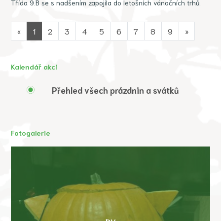
Třída 9.B se s nadšením zapojila do letošních vánočních trhů.
«
1
2
3
4
5
6
7
8
9
»
Kalendář akcí
Přehled všech prázdnin a svátků
Fotogalerie