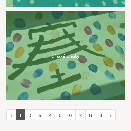
Čínské znaky
«
1
2
3
4
5
6
7
8
9
»