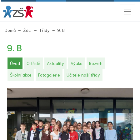
(aktuální)
Domů
Žáci
Třídy
9. B
9. B
(aktuální)
Úvod
O třídě
Aktuality
Výuka
Rozvrh
Školní akce
Fotogalerie
Učitelé naší třídy