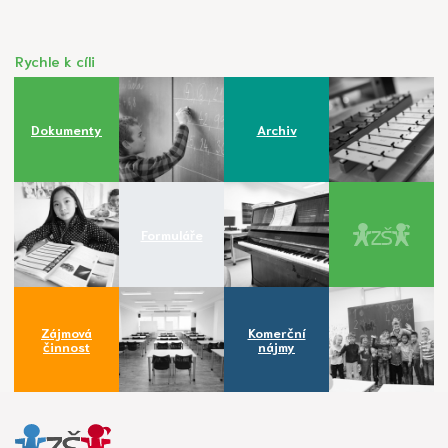
Rychle k cíli
Dokumenty
Archiv
Formuláře
Zájmová
Komerční
činnost
nájmy