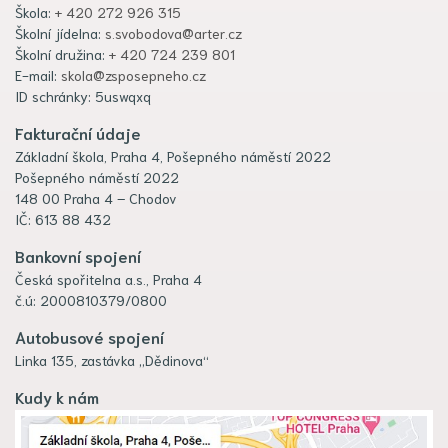
Škola:
+ 420 272 926 315
Školní jídelna:
s.svobodova@arter.cz
Školní družina:
+ 420 724 239 801
E-mail:
skola@zsposepneho.cz
ID schránky: 5uswqxq
Fakturační údaje
Základní škola, Praha 4, Pošepného náměstí 2022
Pošepného náměstí 2022
148 00 Praha 4 – Chodov
IČ: 613 88 432
Bankovní spojení
Česká spořitelna a.s., Praha 4
č.ú: 2000810379/0800
Autobusové spojení
Linka 135, zastávka „Dědinova“
Kudy k nám