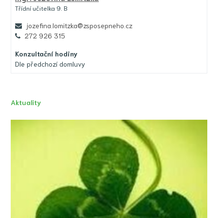
Třídní učitelka 9. B
jozefina.lomitzka@zsposepneho.cz
272 926 315
Konzultační hodiny
Dle předchozí domluvy
Aktuality