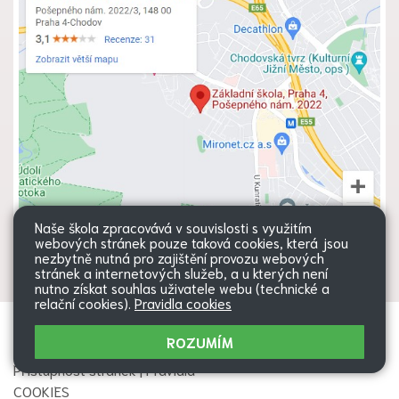
Naše škola zpracovává v souvislosti s využitím
webových stránek pouze taková cookies, která jsou
nezbytně nutná pro zajištění provozu webových
stránek a internetových služeb, a u kterých není
nutno získat souhlas uživatele webu (technické a
relační cookies).
Pravidla cookies
Všechna práva vyhrazena. Copyright
Web školy
ROZUMÍM
© 2026 |
Mapa stránek
|
Přihlásit
|
Přístupnost stránek
|
Pravidla
COOKIES