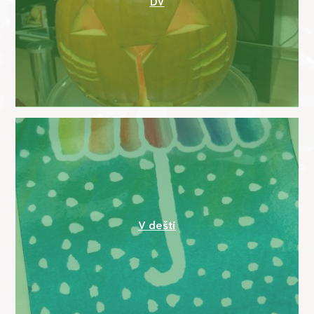
DV
V dešti