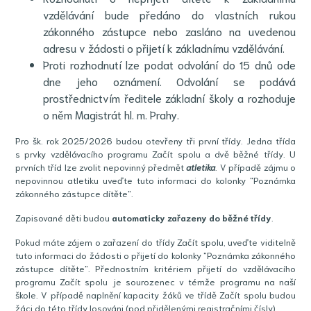
vzdělávání bude předáno do vlastních rukou
zákonného zástupce nebo zasláno na uvedenou
adresu v žádosti o přijetí k základnímu vzdělávání.
Proti rozhodnutí lze podat odvolání do 15 dnů ode
dne jeho oznámení. Odvolání se podává
prostřednictvím ředitele základní školy a rozhoduje
o něm Magistrát hl. m. Prahy.
Pro šk. rok 2025/2026 budou otevřeny tři první třídy. Jedna třída
s prvky vzdělávacího programu Začít spolu a dvě běžné třídy. U
prvních tříd lze zvolit nepovinný předmět
atletika
. V případě zájmu o
nepovinnou atletiku uveďte tuto informaci do kolonky "Poznámka
zákonného zástupce dítěte".
Zapisované děti budou
automaticky zařazeny do běžné třídy
.
Pokud máte zájem o zařazení do třídy Začít spolu, uveďte viditelně
tuto informaci do žádosti o přijetí do kolonky "Poznámka zákonného
zástupce dítěte". Přednostním kritériem přijetí do vzdělávacího
programu Začít spolu je sourozenec v témže programu na naší
škole. V případě naplnění kapacity žáků ve třídě Začít spolu budou
žáci do této třídy losováni (pod přidělenými registračními čísly).