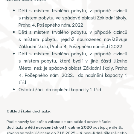
Děti s místem trvalého pobytu, v případě cizinců
s místem pobytu, ve spádové oblasti Základní školy,
Praha 4, Pošepného nám. 2022
Děti s místem trvalého pobytu, v případě cizinců
s místem pobytu, jejichž sourozenec navštěvuje
Základní školu, Praha 4, Pošepného náměstí 2022
Děti s místem trvalého pobytu, v případě cizinců
s místem pobytu, které bydlí v jiné části Jižního
Města, než je spádová oblast Základní školy, Praha
4, Pošepného nám. 2022, do naplnění kapacity 1.
tříd
Ostatní žáci, do naplnění kapacity 1. tříd
Odklad školní docházky:
Podle novely školského zákona se pro odklad povinné školní
docházky
u dětí narozených od 1.
dubna 2020
postupuje dle šk.
zákona ve znění účinném do 31.8.2025 – tj. není-li dítě tělesně nebo