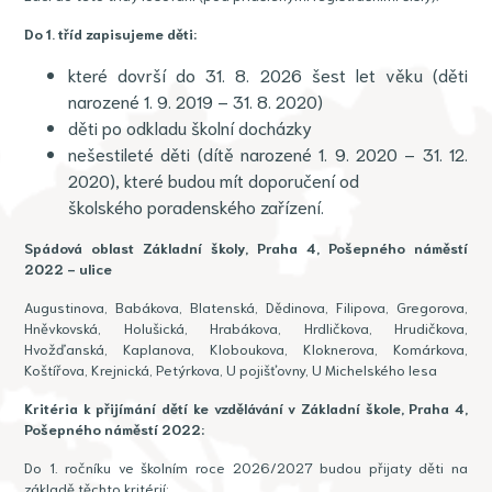
Do 1. tříd zapisujeme děti:
které dovrší do 31. 8. 2026 šest let věku (děti
narozené 1. 9. 2019 – 31. 8. 2020)
děti po odkladu školní docházky
nešestileté děti (dítě narozené 1. 9. 2020 – 31. 12.
2020), které budou mít doporučení od
školského poradenského zařízení.
Spádová oblast Základní školy, Praha 4, Pošepného náměstí
2022 - ulice
Augustinova, Babákova, Blatenská, Dědinova, Filipova, Gregorova,
Hněvkovská, Holušická, Hrabákova, Hrdličkova, Hrudičkova,
Hvožďanská, Kaplanova, Kloboukova, Kloknerova, Komárkova,
Koštířova, Krejnická, Petýrkova, U pojišťovny, U Michelského lesa
Kritéria k přijímání dětí ke vzdělávání v Základní škole, Praha 4,
Pošepného náměstí 2022:
Do 1. ročníku ve školním roce 2026/2027 budou přijaty děti na
základě těchto kritérií: