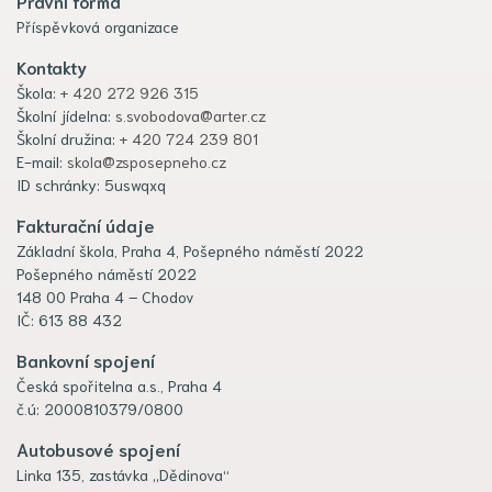
Právní forma
Příspěvková organizace
Kontakty
Škola:
+ 420 272 926 315
Školní jídelna:
s.svobodova@arter.cz
Školní družina:
+ 420 724 239 801
E-mail:
skola@zsposepneho.cz
ID schránky: 5uswqxq
Fakturační údaje
Základní škola, Praha 4, Pošepného náměstí 2022
Pošepného náměstí 2022
148 00 Praha 4 – Chodov
IČ: 613 88 432
Bankovní spojení
Česká spořitelna a.s., Praha 4
č.ú: 2000810379/0800
Autobusové spojení
Linka 135, zastávka „Dědinova“