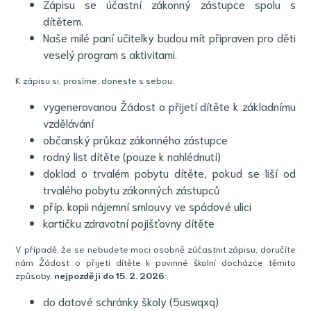
Zápisu se účastní zákonný zástupce spolu s
dítětem.
Naše milé paní učitelky budou mít připraven pro děti
veselý program s aktivitami.
K zápisu si, prosíme, doneste s sebou:
vygenerovanou Žádost o přijetí dítěte k základnímu
vzdělávání
občanský průkaz zákonného zástupce
rodný list dítěte (pouze k nahlédnutí)
doklad o trvalém pobytu dítěte, pokud se liší od
trvalého pobytu zákonných zástupců
příp. kopii nájemní smlouvy ve spádové ulici
kartičku zdravotní pojišťovny dítěte
V případě, že se nebudete moci osobně zúčastnit zápisu, doručíte
nám Žádost o přijetí dítěte k povinné školní docházce těmito
způsoby,
nejpozději do 15. 2. 2026
:
do datové schránky školy (5uswqxq)