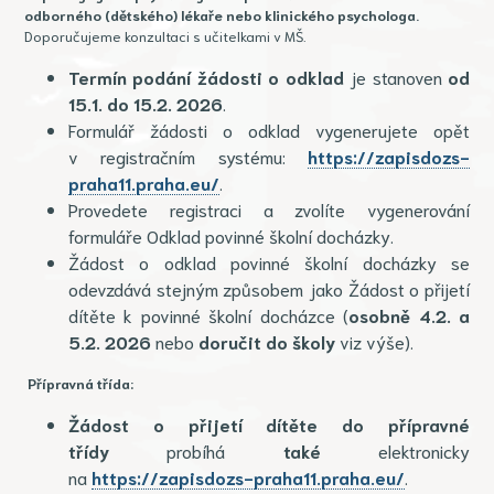
odborného
(dětského) lékaře nebo klinického psychologa.
Doporučujeme konzultaci s učitelkami v MŠ.
Termín podání žádosti o odklad
je stanoven
od
15.1. do 15.2. 2026
.
Formulář žádosti o odklad vygenerujete opět
v registračním systému:
https://zapisdozs-
praha11.praha.eu/
.
Provedete registraci a zvolíte vygenerování
formuláře Odklad povinné školní docházky.
Žádost o odklad povinné školní docházky se
odevzdává stejným způsobem jako Žádost o přijetí
dítěte k povinné školní docházce (
osobně 4.2. a
5.2. 2026
nebo
doručit do školy
viz výše).
Přípravná třída:
Žádost o přijetí dítěte do přípravné
třídy
probíhá
také
elektronicky
na
https://zapisdozs-praha11.praha.eu/
.