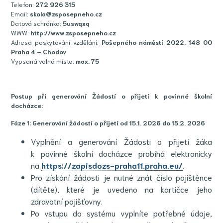
Telefon:
272 926 315
Email:
skola@zsposepneho.cz
Datová schránka:
5uswqxq
WWW:
http://www.zsposepneho.cz
Adresa poskytování vzdělání:
Pošepného náměstí 2022, 148 00
Praha 4 – Chodov
Vypsaná volná místa:
max. 75
Postup při generování Žádostí o přijetí k povinné školní
docházce:
Fáze 1: Generování žádostí o přijetí od 15.1. 2026 do 15.2. 2026
Vyplnění a generování Žádosti o přijetí žáka
k povinné školní docházce probíhá elektronicky
na
https://zapisdozs-praha11.praha.eu/
.
Pro získání žádosti je nutné znát číslo pojištěnce
(dítěte), které je uvedeno na kartičce jeho
zdravotní pojišťovny.
Po vstupu do systému vyplníte potřebné údaje,