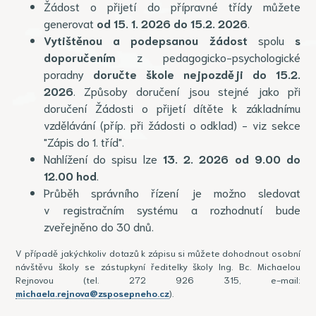
Žádost o přijetí do přípravné třídy můžete
generovat
od 15. 1. 2026 do 15.2. 2026
.
Vytištěnou a podepsanou žádost
spolu
s
doporučením
z pedagogicko-psychologické
poradny
doručte škole nejpozději
do 15.2.
2026
. Způsoby doručení jsou stejné jako při
doručení Žádosti o přijetí dítěte k základnímu
vzdělávání (příp. při žádosti o odklad) - viz sekce
"Zápis do 1. tříd".
Nahlížení do spisu lze
13. 2. 2026 od 9.00 do
12.00 hod
.
Průběh správního řízení je možno sledovat
v registračním systému a rozhodnutí bude
zveřejněno do 30 dnů.
V případě jakýchkoliv dotazů k zápisu si můžete dohodnout osobní
návštěvu školy se zástupkyní ředitelky školy Ing. Bc. Michaelou
Rejnovou (tel. 272 926 315, e-mail:
michaela.rejnova@zsposepneho.cz
).