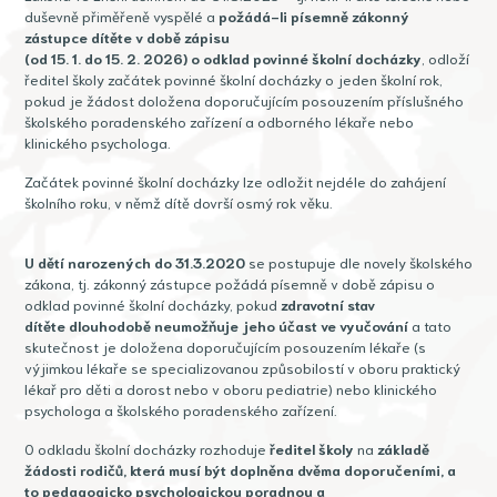
duševně přiměřeně vyspělé a
požádá-li písemně zákonný
zástupce dítěte v době zápisu
(od 15. 1. do 15. 2. 2026) o odklad povinné školní docházky
, odloží
ředitel školy začátek povinné školní docházky o jeden školní rok,
pokud je žádost doložena doporučujícím posouzením příslušného
školského poradenského zařízení a odborného lékaře nebo
klinického psychologa.
Začátek povinné školní docházky lze odložit nejdéle do zahájení
školního roku, v němž dítě dovrší osmý rok věku.
U dětí narozených do 31.3.2020
se postupuje dle novely školského
zákona, tj. zákonný zástupce požádá písemně v době zápisu o
odklad povinné školní docházky, pokud
zdravotní stav
dítěte
dlouhodobě neumožňuje jeho účast ve vyučování
a tato
skutečnost je doložena doporučujícím posouzením lékaře (s
výjimkou lékaře se specializovanou způsobilostí v oboru praktický
lékař pro děti a dorost nebo v oboru pediatrie) nebo klinického
psychologa a školského poradenského zařízení.
O odkladu školní docházky rozhoduje
ředitel školy
na
základě
žádosti rodičů, která musí být
doplněna dvěma doporučeními, a
to pedagogicko psychologickou poradnou a