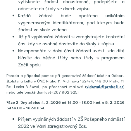
vytisknete žádost oboustranně, podepíšete a
odnesete do školy ve dnech zápisu.
Každá žádost bude opatřena unikátním
vygenerovaným identifikátorem, pod kterým bude
žádost ve škole vedena.
Již při vyplňování žádosti si zaregistrujete konkrétní
čas, kdy se osobně dostavíte do školy k zápisu.
Nezapomeňte v dolní části žádosti uvést, zda dítě
hlásíte do běžné třídy nebo třídy s programem
Začít spolu.
Porada a případná pomoc při generování žádostí také na Odboru
školství a kultury ÚMČ Praha 11, Vidimova 1324/4, 149 00 Praha 11,
Bc. Lenka Vlčková, po předchozí mailové (
vlckovaL@praha11.cz
)
nebo telefonické domluvě (267 902 325).
Fáze 2: Dny zápisu 4. 2. 2026 od 14.00 - 18.00 hod. a 5. 2. 2026
od 14.00 - 16.30 hod.
Příjem vyplněných žádostí v ZŠ Pošepného náměstí
2022 ve Vámi zaregistrovaný čas.