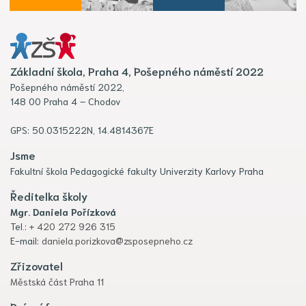
Základní škola, Praha 4, Pošepného náměstí 2022
Pošepného náměstí 2022,
148 00 Praha 4 – Chodov
GPS: 50.0315222N, 14.4814367E
Jsme
Fakultní škola Pedagogické fakulty Univerzity Karlovy Praha
Ředitelka školy
Mgr. Daniela Pořízková
Tel.:
+ 420 272 926 315
E-mail:
daniela.porizkova@zsposepneho.cz
Zřizovatel
Městská část Praha 11