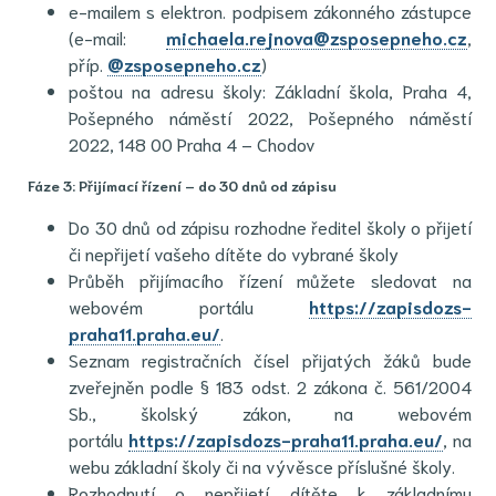
e-mailem s elektron. podpisem zákonného zástupce
(e-mail:
michaela.rejnova@zsposepneho.cz
,
příp.
@zsposepneho.cz
)
poštou na adresu školy: Základní škola, Praha 4,
Pošepného náměstí 2022, Pošepného náměstí
2022, 148 00 Praha 4 – Chodov
Fáze 3: Přijímací řízení – do 30 dnů od zápisu
Do 30 dnů od zápisu rozhodne ředitel školy o přijetí
či nepřijetí vašeho dítěte do vybrané školy
Průběh přijímacího řízení můžete sledovat na
webovém portálu
https://zapisdozs-
praha11.praha.eu/
.
Seznam registračních čísel přijatých žáků bude
zveřejněn podle § 183 odst. 2 zákona č. 561/2004
Sb., školský zákon, na webovém
portálu
https://zapisdozs-praha11.praha.eu/
, na
webu základní školy či na vývěsce příslušné školy.
Rozhodnutí o nepřijetí dítěte k základnímu