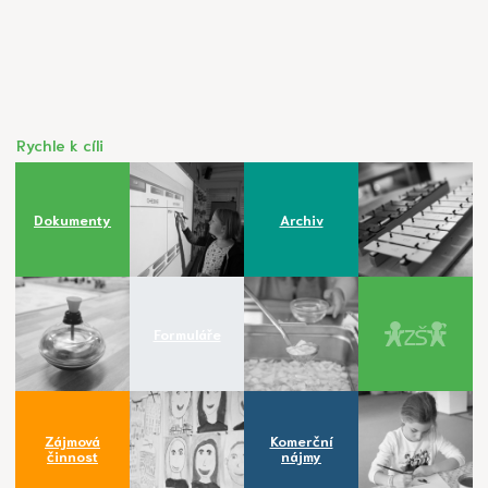
Rychle k cíli
Dokumenty
Archiv
Formuláře
Zájmová
Komerční
činnost
nájmy