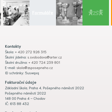
Formuláře
Kontakty
Škola:
+ 420 272 926 315
Školní jídelna:
s.svobodova@arter.cz
Školní družina:
+ 420 724 239 801
E-mail:
skola@zsposepneho.cz
ID schránky: 5uswqxq
Fakturační údaje
Základní škola, Praha 4, Pošepného náměstí 2022
Pošepného náměstí 2022
148 00 Praha 4 – Chodov
IČ: 613 88 432