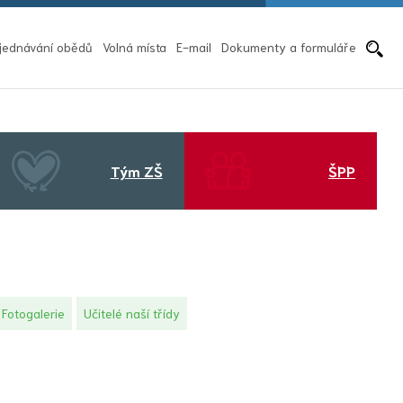
Pře
jednávání obědů
Volná místa
E-mail
Dokumenty a formuláře
Tým ZŠ
ŠPP
Fotogalerie
Učitelé naší třídy