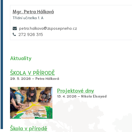
Mgr.
Petra Hálková
Třídní učitelka 1. A
petra.halkova@zsposepneho.cz
272 926 315
Aktuality
ŠKOLA V PŘÍRODĚ
29. 5. 2026 – Petra Hálková
Projektové dny
13. 4. 2026 – Nikola Elsayad
Škola v přírodě