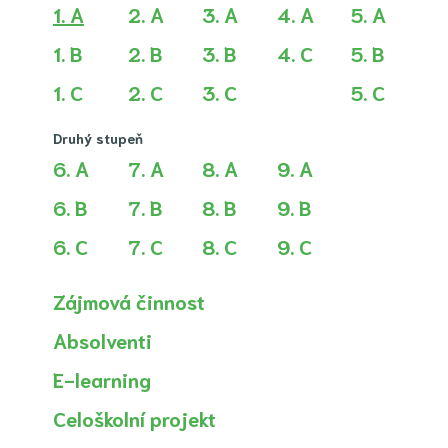
(aktuální)
1. A
2. A
3. A
4. A
5. A
1. B
2. B
3. B
4. C
5. B
1. C
2. C
3. C
5. C
Druhý stupeň
6. A
7. A
8. A
9. A
6. B
7. B
8. B
9. B
6. C
7. C
8. C
9. C
Zájmová činnost
Absolventi
E-learning
Celoškolní projekt