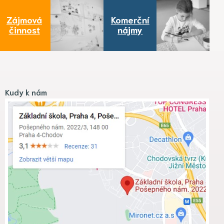
Zájmová
Komerční
činnost
nájmy
Kudy k nám