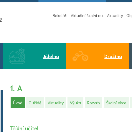
Bakaláři
Aktuální školní rok
Aktuality
Ob
2
Jídelna
Družina
1. A
(aktuální)
Úvod
O třídě
Aktuality
Výuka
Rozvrh
Školní akce
Třídní učitel