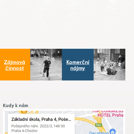
Zájmová
Komerční
činnost
nájmy
Kudy k nám