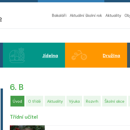
Bakaláři
Aktuální školní rok
Aktuality
Ob
2
Jídelna
Družina
6. B
(aktuální)
Úvod
O třídě
Aktuality
Výuka
Rozvrh
Školní akce
Třídní učitel