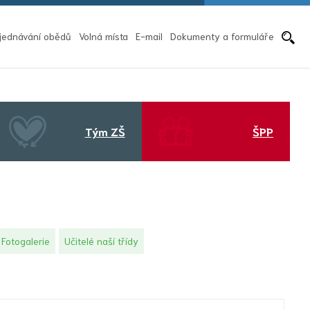
Pře
jednávání obědů
Volná místa
E-mail
Dokumenty a formuláře
Tým ZŠ
ŠPP
Fotogalerie
Učitelé naší třídy