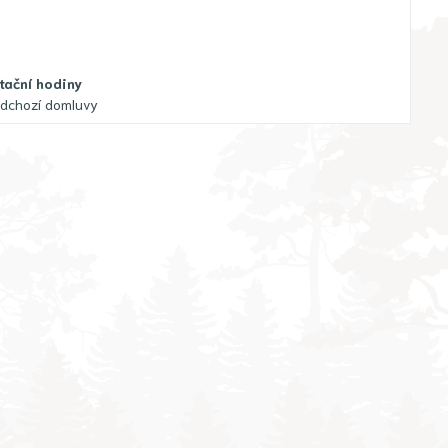
tační hodiny
edchozí domluvy