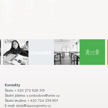
Formuláře
Kontakty
Škola:
+ 420 272 926 315
Školní jídelna:
s.svobodova@arter.cz
Školní družina:
+ 420 724 239 801
E-mail:
skola@zsposepneho.cz