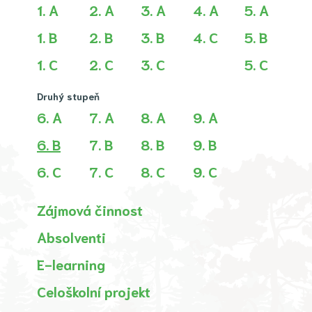
1. A
2. A
3. A
4. A
5. A
1. B
2. B
3. B
4. C
5. B
1. C
2. C
3. C
5. C
Druhý stupeň
6. A
7. A
8. A
9. A
(aktuální)
6. B
7. B
8. B
9. B
6. C
7. C
8. C
9. C
Zájmová činnost
Absolventi
E-learning
Celoškolní projekt