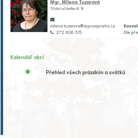
Mgr.
Milena Tuzarová
Třídní učitelka 6. B
milena.tuzarova@zsposepneho.cz
Konzul
272 926 315
Dle př
Kalendář akcí
Přehled všech prázdnin a svátků