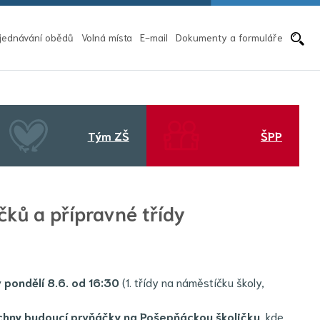
ální)
Pře
jednávání obědů
Volná místa
E-mail
Dokumenty a formuláře
Tým ZŠ
ŠPP
čků a přípravné třídy
v pondělí 8.6. od 16:30
(1. třídy na náměstíčku školy,
chny budoucí prvňáčky na Pošepňáckou školičku
, kde