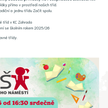
áky přímo v prostředí našich tříd.
diční a jednu třídu Začít spolu.
né tříd v KC Zahrada
učení se školním rokem 2025/26
ravné třídy.