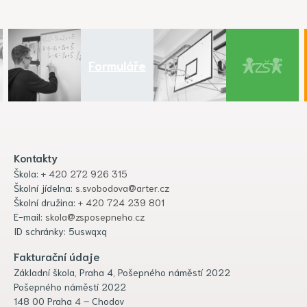
Formuláře
Kontakty
Škola:
+ 420 272 926 315
Školní jídelna:
s.svobodova@arter.cz
Školní družina:
+ 420 724 239 801
E-mail:
skola@zsposepneho.cz
ID schránky: 5uswqxq
Fakturační údaje
Základní škola, Praha 4, Pošepného náměstí 2022
Pošepného náměstí 2022
148 00 Praha 4 – Chodov