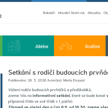
(aktu
Bakaláři
Aktuální školní rok
Aktuality
Ob
2
Jídelna
Družina
Setkání s rodiči budoucích prvňá
Publikováno: 26. 5. 2026 Autor(ka): Nikola Elsayad
Vážení rodiče budoucích prvňáčků a předškoláků,
zveme Vás na
informativní setkání
, které se bude konat
přípravná třída ve své třídě v 1. patře).
Zároveň ve stejný den a čas 8.6. od 16.30 zveme
vše