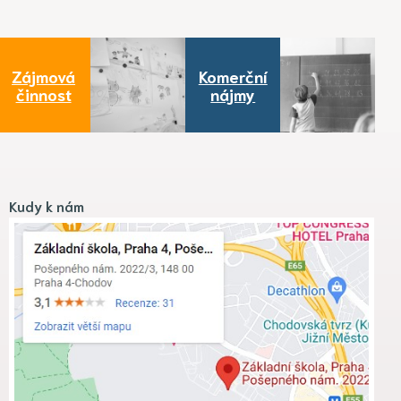
Zájmová
Komerční
činnost
nájmy
Kudy k nám