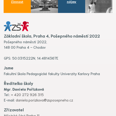
činnost
nájmy
Základní škola, Praha 4, Pošepného náměstí 2022
Pošepného náměstí 2022,
148 00 Praha 4 – Chodov
GPS: 50.0315222N, 14.4814367E
Jsme
Fakultní škola Pedagogické fakulty Univerzity Karlovy Praha
Ředitelka školy
Mgr. Daniela Pořízková
Tel.:
+ 420 272 926 315
E-mail:
daniela.porizkova@zsposepneho.cz
Zřizovatel
Městská část Praha 11