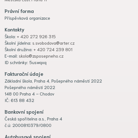
Právní forma
Příspěvková organizace
Kontakty
Škola:
+ 420 272 926 315
Školní jídelna:
s.svobodova@arter.cz
Školní družina:
+ 420 724 239 801
E-mail:
skola@zsposepneho.cz
ID schránky: 5uswqxq
Fakturační údaje
Základní škola, Praha 4, Pošepného náměstí 2022
Pošepného náměstí 2022
148 00 Praha 4 – Chodov
IČ: 613 88 432
Bankovní spojení
Česká spořitelna a.s., Praha 4
č.ú: 2000810379/0800
Autobusové spojení