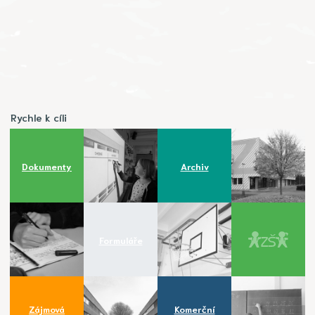
Rychle k cíli
Dokumenty
Archiv
Formuláře
Zájmová
Komerční